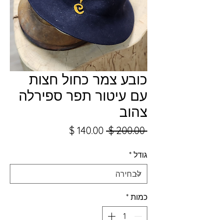
כובע צמר כחול חצות
עם עיטור תפר ספירלה
צהוב
מחיר
מחיר
 ‏200.00 ‏$ 
רגיל
מבצע
גודל
*
כמות
*