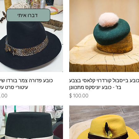
דברו איתי
תצוגה מהירה
תצוגה מהירה
ובע בייסבול קורדרוי קלאסי בצבע
כובע פדורה צמר בורדו שי
בז' - כובע יוניסקס מתכוונן
עיטורי סרט עש
מחיר
מחי