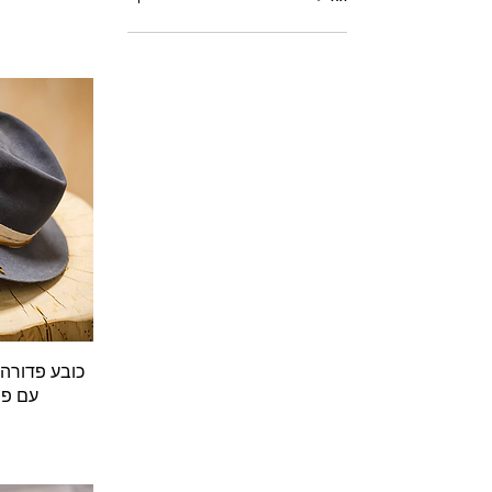
XL
ל
מ
ש
ת
כובע פדורה
עם פס