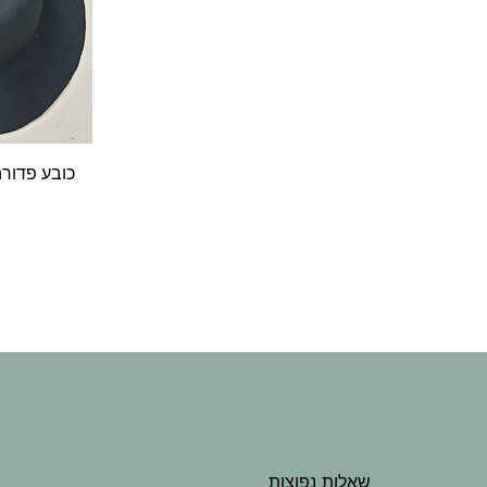
ת
כובע פדורה
ס
שאלות נפוצות