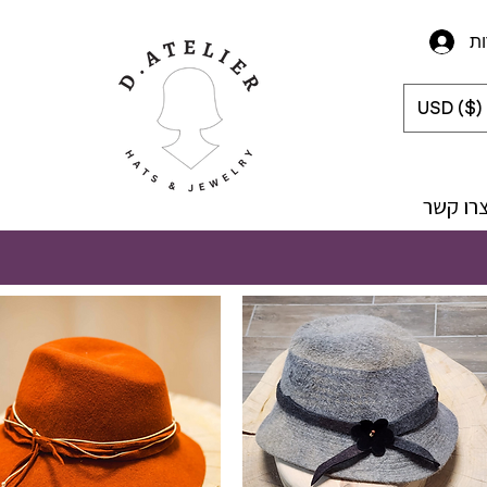
ת
USD ($)
רו קשר