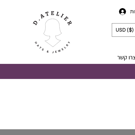
ת
USD ($)
רו קשר