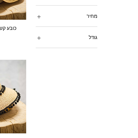
מחיר
ת
כובע קש
גודל
XL
ל
מ
ש