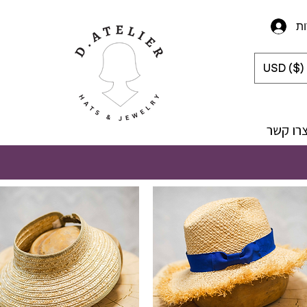
ת
USD ($)
רו קשר