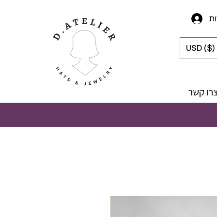
ת
USD ($)
רו קשר