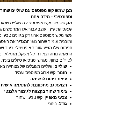
מגן שמש קש מפוספס עם שוליים שחורים 
וספורטיבי - מידה אחת
מגן השמש מקש מפוספס עם שוליים שחורי
קלאסיקת קיץ - עוצב עבור אלו המחפשים גם
עשוי מקש מפוספס ארוג דק בגוונים טבעיים, 
ומובנית וגימור שחור נועז המגדיר את האס
הפתוח שלו מציע אוורור אופטימלי, בעוד 
התאמה נוחה וצמודה. קל משקל, מתגלגל ומס
לטיולים בחוף, מגרשי טניס או טיולים בעיר.
שוליים:
שוליים מעוגלים של מצחייה באורך של כ-8.5 ס"מ 
חומר:
קש ארוג מפוספס ועמיד
עיצוב פתוח לנשימה
רצועת גב מתכווננת להתאמה אישית
גימור שחור בקצוות לגימור אלגנטי
צבעי מאפיין:
קש טבעי, שחור
גודל:
בינוני