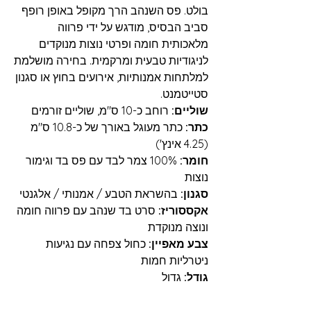
בולט. פס השנהב הרך מקופל באופן רופף
סביב הבסיס, מודגש על ידי פרווה
מלאכותית חומה ופרטי נוצות מנוקדים
לניגודיות טבעית ומרקמית. בחירה מושלמת
למלתחות אמנותיות, אירועים בחוץ או סגנון
סטייטמנט.
שוליים:
רוחב כ-10 ס"מ, שוליים זורמים
כתר:
כתר מעוגל באורך של כ-10.8 ס"מ
(4.25 אינץ')
חומר:
100% צמר לבד עם פס בד וגימור
נוצות
סגנון:
בהשראת הטבע / אמנותי / אלגנטי
אקססוריז:
סרט בד שנהב עם פרווה חומה
ונוצה מנוקדת
צבע מאפיין:
כחול צפחה עם נגיעות
ניטרליות חמות
גודל:
גדול