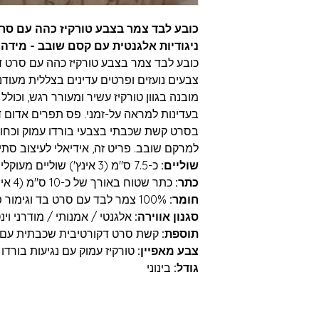
כובע לבד צמר בצבע טורקיז כהה עם סרט 
ניגודיות אלגנטית עם קסם שובב - מידה ב
כובע לבד צמר בצבע טורקיז כהה עם סרט דק
צבעים נועזים ופרטים עדינים בצללית מעודנ
מובנה בגוון טורקיז עשיר ומעורר רגש, וכול
בעדינות למראה על-זמני. פס תפרים אדום 
בסרט קשת שכבתי בצבעי בורדו עמוק וכחול ני
למרקם שובב. פריט זה, אידיאלי לעיצוב סתיו 
שוליים:
כ-7.5 ס"מ (3 אינץ') שוליים מעוקלים בעדינות
כתר:
כתר שטוח באורך של כ-10 ס"מ (4 אינץ')
חומר:
100% צמר לבד עם סרט בד וגימור פרווה מלאכותית
סגנון אווירה:
אלגנטי / אמנותי / מודרני וינט
תוספת:
קשת סרט דקורטיבית שכבתית עם פ
צבע מאפיין:
טורקיז עמוק עם נגיעות בורדו 
גודל:
בינוני