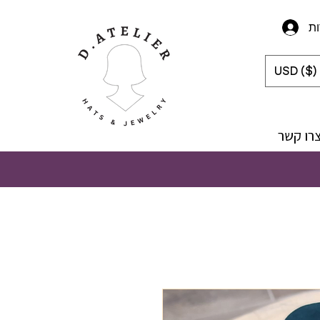
ת
USD ($)
רו קשר