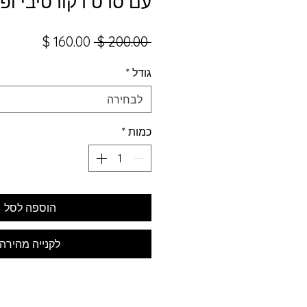
עם סרט דקורטיבי ופו
מחיר
מחיר
 ‏200.00 ‏$ 
רגיל
מבצע
גודל
*
לבחירה
כמות
*
הוספה לסל
לקנייה מהירה