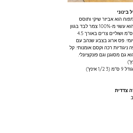
 בינוני
תפוח
הוא אביזר שיקי ותוסס
בהשראת האלגנטיות הפריזאית הקלאסית. הוא עשוי מ-100% צמר לבד בגוון
ירוק תפוח רענן, וכולל ראש מובנה באורך 9 ס"מ ושוליים צרים באורך 4.5
ומי. פס ארוג בצבע שנהב עם
 ניגודיות רכה וקסם אומנותי. קל
 גם מסוגנן וגם פונקציונלי.
אינץ')
ה צדדית
ב