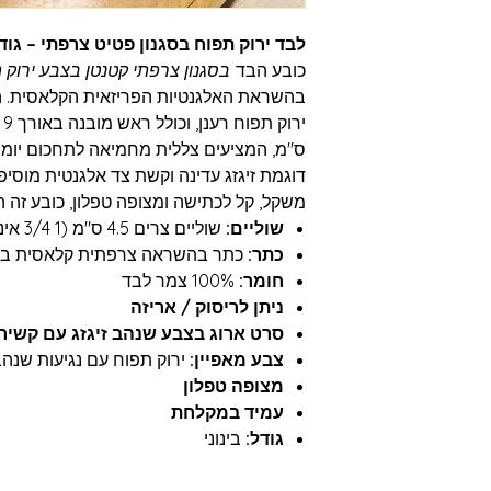
לבד ירוק תפוח בסגנון פטיט צרפתי – גודל
כובע הבד
בסגנון צרפתי קטנטן בצבע ירוק 
ס"מ, המציעים צללית מחמיאה לתחכום יומי
דוגמת זיגזג עדינה וקשת צד אלגנטית מוסיפה
משקל, קל לכתישה ומצופה טפלון, כובע זה הוא
שוליים:
שוליים צרים 4.5 ס"מ (1 3/4 אינץ')
כתר:
כתר בהשראה צרפתית קלאסית בגודל 9 ס"מ (3 1/2 
חומר:
100% צמר לבד
ניתן לריסוק / אריזה
סרט ארוג בצבע שנהב זיגזג עם קשיר
צבע מאפיין:
ירוק תפוח עם נגיעות שנה
מצופה טפלון
עמיד במקלחת
גודל:
בינוני