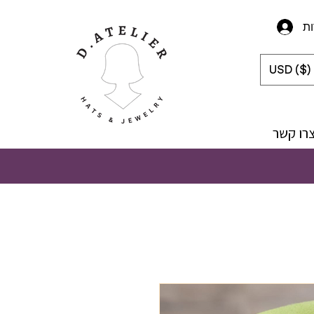
ת
USD ($)
רו קשר