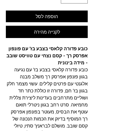
הוספה לסל
לקנייה מהירה
כובע פדורה קלאסי בצבע בז' עם פונפון
אפרסק רך - קסם נצחי עם טוויסט שובב
- מידה בינונית
כובע פדורה קלאסי בצבע בז' עם נגיעה
בגוון פונפון אפרסק רך משלב מבנה
אלגנטי עם פרטים קלילים. עשוי מצמר חלק
בגוון בז' חם, פדורה זו כוללת כתר חד
ושוליים מתרחבים בעדינות ליצירת צללית
מחמיאה. סרט רחב בגוון ניטרלי תואם
עוטף את הבסיס, מעוטר בפונפון אפרסק
רך המוסיף בדיוק את הכמות הנכונה של
קסם שובב. מושלם לבראנץ' סתיו, טיולי