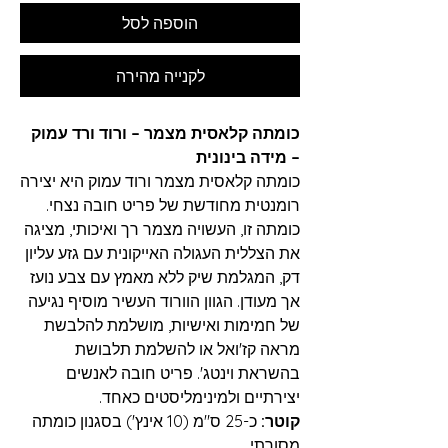
הוספה לסל
לקנייה מהירה
כומתה קלאסית מצמר – ורוד ורד עמוק
– מידה בינונית
כומתה קלאסית מצמר ורוד עמוק היא יצירה
רומנטית מחודשת של פריט חובה נצחי.
כומתה זו, העשויה מצמר רך ואיכותי, מציגה
את הצללית העגולה האייקונית עם גזע עליון
דק, המגלמת שיק ללא מאמץ עם צבע נועז
אך מעודן. הגוון הוורוד העשיר מוסיף נגיעה
של חמימות ואישיות, מושלמת להלבשת
מראה קז'ואל או להשלמת תלבושת
בהשראת וינטג'. פריט חובה לאנשים
יצירתיים ולמינימליסטים כאחד.
קוטר:
כ-25 ס"מ (10 אינץ') בסגנון כומתה
מסורתי