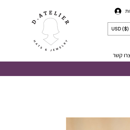
ת
USD ($)
רו קשר