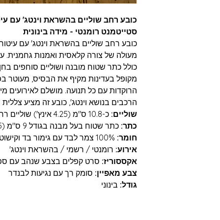
כובע רחב שוליים בהשראת וינטג' עם עיט
סטייטמנט רומנטי - מידה בינונית
כובע רחב שוליים בהשראת וינטג' עם עיטור 
מעולה של צורה קלאסית ואמנות גחמנית. עשו
כולל כתר שטוח מובנה ושוליים סוחפים בחן
מקופל בעדינות מקיף את הבסיס, מעוטר בפרץ
הרוקדות עם כל תנועה. מושלם לאירועים מי
הרכבים בנושא וינטג', כובע זה מציע צללית 
שוליים:
כ-10.8 ס"מ (4.25 אינץ') שוליים רחבים ואלגנטיים
כתר:
כתר שטוח בעל מבנה בגודל 9 ס"מ (3.5 אינץ') בקירוב
חומר:
100% צמר לבד עם גימור בד וקישוט נוצות
אירוע:
רומנטי / רשמי / בהשראת וינטג'
אקססוריז:
סרט קפלים בצבע שנהב עם ספרי
צבע מאפיין:
סומק רך עם נגיעות לבנדר
גודל:
בינוני