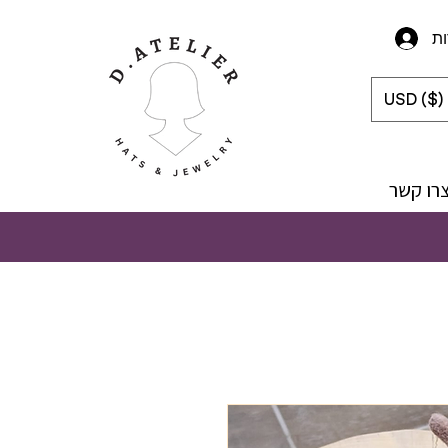
ת
USD ($)
רו קשר