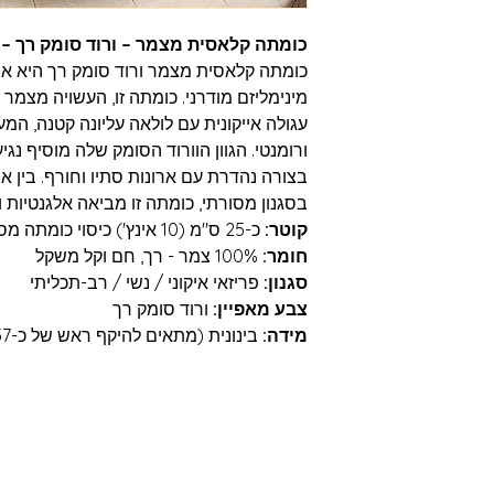
כומתה קלאסית מצמר – ורוד סומק רך – מ
כומתה קלאסית מצמר ורוד סומק רך היא אב
מינימליזם מודרני. כומתה זו, העשויה מצמר 
עגולה אייקונית עם לולאה עליונה קטנה, המענ
ורומנטי. הגוון הוורוד הסומק שלה מוסיף 
בצורה נהדרת עם ארונות סתיו וחורף. בין א
בסגנון מסורתי, כומתה זו מביאה אלגנטיות 
קוטר:
כ-25 ס"מ (10 אינץ') כיסוי כומתה מסורתי
חומר:
100% צמר - רך, חם וקל משקל
סגנון:
פריזאי איקוני / נשי / רב-תכליתי
צבע מאפיין:
ורוד סומק רך
מידה:
בינונית (מתאים להיקף ראש של כ-56-57 ס"מ)