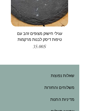
עגילי חישוק מצופים זהב עם
טיפות דיסק לבנות מרקמות
Price
35.00$
שאלות נפוצות
משלוחים והחזרות
מדיניות החנות