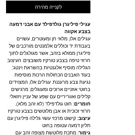
לקנייה מהירה
עגילי פיליגרן גולדפילד עם אבני דמעה
בצבע אקווה
עגילים אלו, מלאי חן ומעוטרים, עשויים
בעבודת יד וכוללים אלמנטים מורכבים של
פיליגרן ממולא בזהב, אשר מגולגלים לתוך
חרוזי טיפה בצבע טורקיז משובצים. העיצוב
הגלילה מוסיף אלגנטיות בהשראת וינטג',
בעוד האבנים הכחולות הרכות מוסיפות
נגיעת צבע מרעננת. עגילים אלו, המצוידים
בחוטי אוזניים ארוכים ומעוגלים, מרגישים
קלילים ואווריריים עם שפע של עניין ויזואלי.
חומרים:
חוט גולדפילד (לא זהב מלא),
חרוזי זכוכית או אבן מלוטשים בצבע טורקיז
עיצוב:
קישוט מרכזי עשוי גלילה פיליגרן עם
תליון דמעה עטופה בחוט
גימור:
מתכת מלוטשת מצופה זהב עם