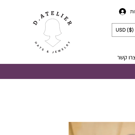
ת
USD ($)
רו קשר