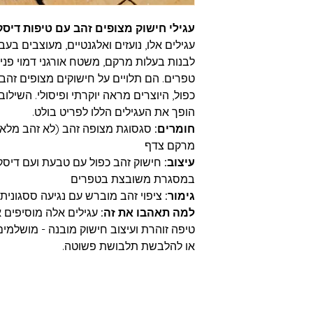
עגילי חישוק מצופים זהב עם טיפות דיס
עגילים אלו, נועזים ואלגנטיים, מעוצבים בעב
לבנות בעלות מרקם, משטח אורגני דמוי פנ
טפרים. הם תלויים על חישוקים מצופים זהב
כפול, היוצרים מראה יוקרתי ופיסולי. השילו
הופך את העגילים הללו לפריט בולט.
חומרים:
סגסוגת מצופה זהב (לא זהב מלא),
מרקם צדף
עיצוב:
חישוק זהב כפול עם טבעת ועם דיסק 
במסגרת משובצת בטפרים
גימור:
ציפוי זהב מוברש עם נגיעה ססגונית 
למה תאהבו את זה:
עגילים אלה מוסיפים א
טיפה זוהרת ועיצוב חישוק מובנה - מושלמים
או להלבשת תלבושת פשוטה.