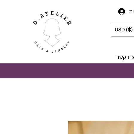
ת
USD ($)
רו קשר