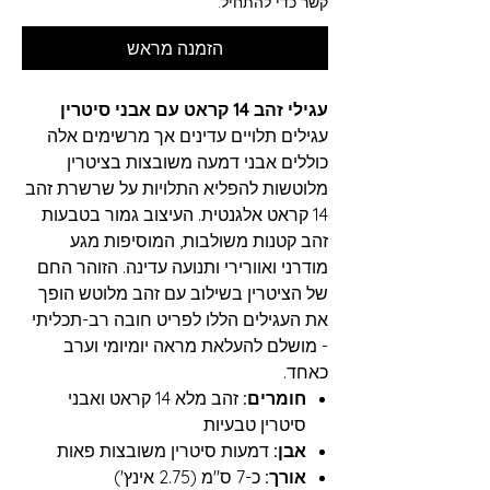
קשר כדי להתחיל.
הזמנה מראש
עגילי זהב 14 קראט עם אבני סיטרין
עגילים תלויים עדינים אך מרשימים אלה
כוללים אבני דמעה משובצות בציטרין
מלוטשות להפליא התלויות על שרשרת זהב
14 קראט אלגנטית. העיצוב גמור בטבעות
זהב קטנות משולבות, המוסיפות מגע
מודרני ואוורירי ותנועה עדינה. הזוהר החם
של הציטרין בשילוב עם זהב מלוטש הופך
את העגילים הללו לפריט חובה רב-תכליתי
- מושלם להעלאת מראה יומיומי וערב
כאחד.
חומרים:
זהב מלא 14 קראט ואבני
סיטרין טבעיות
אבן:
דמעות סיטרין משובצות פאות
אורך:
כ-7 ס"מ (2.75 אינץ')