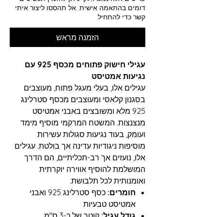
דומים בהתאמה אישית. אל תהססו ליצור איתי
קשר כדי להתחיל.
הזמנה מראש
עגילי חישוק פתוחים מכסף 925 עם
נגיעות אמטיסט
עגילים אלו, בעלי מעגל פתוח, מעוצבים
בסגנון קלאסי ומעוצבים מכסף סטרלינג
925 מלא ומשובצים באבני אמטיסט
מנצנצות. המשטח המרקמי מוסיף מימד
ועומק, בעוד נגיעות סגולות עשירות
מוסיפות ניגודיות עדינה אך בולטת. עגילים
אלו, נועזים אך רב-תכליתיים, הם הדרך
המושלמת להוסיף אווירה יוקרתית
ואומנותית לכל תלבושת.
חומרים:
כסף סטרלינג 925 ואבני
אמטיסט טבעיות
גודל עגיל:
קוטר של כ-3 ס"מ