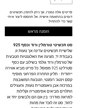
פריטים אלה נמכרו, אך ניתן להזמין תכשיטים
דומים בהתאמה אישית. אל תהססו ליצור איתי
קשר כדי להתחיל.
הזמנה מראש
סט תכשיטי טורמלין ורוד וכסף 925
שלישיית תכשיטים עדינה אך נועזת זו,
בעבודת יד, מציגה את האלגנטיות הטבעית
של טורמלין ורוד גולמי בשילוב עם כסף
סטרלינג 925 מפוסל. כל פריט מביא אווירה
ייחודית - תליון התחרה הפרחוני מוסיף
קסם וינטג' רומנטי, הטבעת המשובצת
במרכזה אבן גיאומטרית נועזת, והעגילים
התלויים מביאים אסימטריה וקלילות
למראה מודרני. בין אם הם נלבשים יחד או
לחוד, סט זה לוכד את מהות