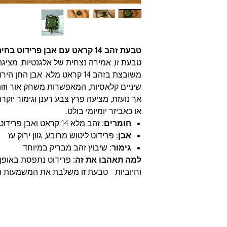
טבעת זהב 14 קראט עם אבן פרידוט בחיתוך מרובע
טבעת זו, אמירה נצחית של אלגנטיות, מציגה
משובצת בזהב 14 קראט מלא. אבן 
שיניים קלאסיות, המאפשרות משחק אור וזוה
אך נועזת, מציעה פרץ צבע רענן וגימור יוקר
או כאביזר יומיומי בולט.
חומרים:
זהב מלא 14 קראט ואבן פרידוט טבעית
אבן:
פרידוט ליטוש מרובע, גוון ירוק עז
גימור:
שיבוץ זהב מבריק במיוחד
למה תאהבו את זה:
פרידוט נתפסת באופן
וחיוביות - טבעת זו משלבת את המשמעות ה