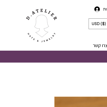
ת
USD ($)
רו קשר